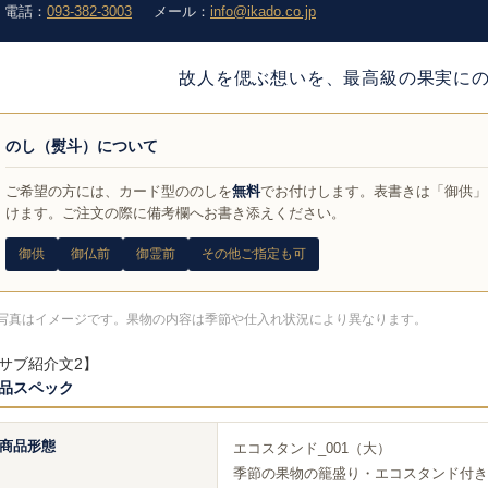
電話：
093-382-3003
メール：
info@ikado.co.jp
故人を偲ぶ想いを、最高級の果実にの
のし（熨斗）について
ご希望の方には、カード型ののしを
無料
でお付けします。表書きは「御供」
けます。ご注文の際に備考欄へお書き添えください。
御供
御仏前
御霊前
その他ご指定も可
写真はイメージです。果物の内容は季節や仕入れ状況により異なります。
サブ紹介文2】
品スペック
商品形態
エコスタンド_001（大）
季節の果物の籠盛り・エコスタンド付き