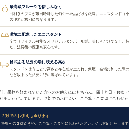
最高級フルーツを惜しみなく
目利きのプロが毎日吟味した旬の一級品だけを厳選。エコスタンド（
の印象が格別に異なります。
環境に配慮したエコスタンド
全てリサイクル可能なオリジナルダンボール製。美しさだけでなく、
た。法要後の廃棄も安心です。
格式ある法要の場に映える高さ
スタンドを使うことで高さと存在感が生まれ、祭壇・会場に飾った際
など改まった法要に特に選ばれています。
前、果物を好まれていた方へのお供えにはもちろん、四十九日・お盆・
利用いただいています。２対でのお供えや、ご予算・ご要望に合わせた
２対でのお供えも承ります
祭壇への２対置きや、ご予算・ご要望に合わせたアレンジも対応いたします