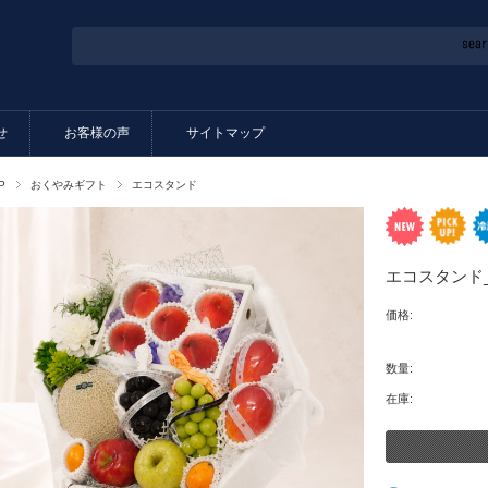
せ
お客様の声
サイトマップ
P
おくやみギフト
エコスタンド
エコスタンド_
価格:
数量:
在庫: