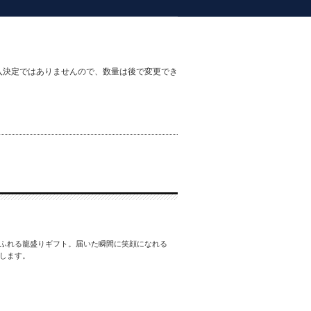
入決定ではありませんので、数量は後で変更でき
ふれる籠盛りギフト。届いた瞬間に笑顔になれる
します。