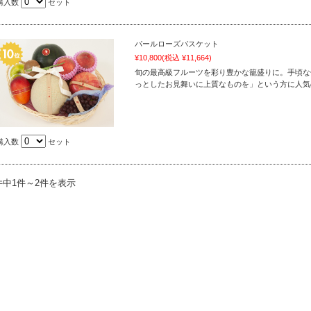
購入数
セット
パールローズバスケット
¥10,800
(税込 ¥11,664)
旬の最高級フルーツを彩り豊かな籠盛りに。手頃な
っとしたお見舞いに上質なものを」という方に人気
購入数
セット
件中1件～2件を表示