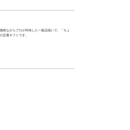
価格ながらプロが吟味した一級品揃いで、「ちょ
の定番ギフトです。