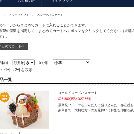
せ
お客様の声
サイトマップ
P
フルーツギフト
フルーツバスケット
のページからまとめてカートに入れることができます。
希望の個数を指定して「まとめてカートへ」ボタンをクリックしてください（※購
す）。
示切替：
並び順：
件中1件～2件を表示
品一覧
ゴールドローズバスケット
¥25,800
(税込 ¥27,864)
最高級フルーツをふんだんに盛り込んだ、存在感あ
豪華さで、大切な方へのお見舞いに特別な印象を残