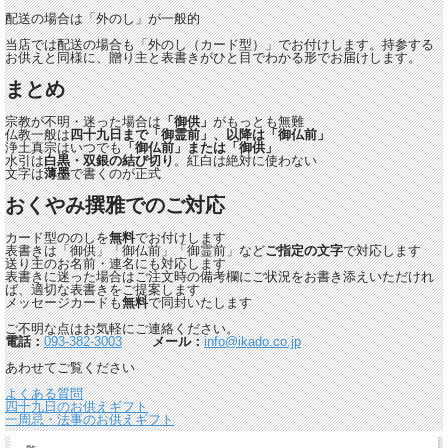
配送の場合は「外のし」が一般的
当店では配送の場合も「外のし（カード型）」でお付けします。持参する
お供えと同様に、贈り主と表書きがひと目でわかる形でお届けします。
まとめ
宗教が不明・迷った場合は
「御供」
がもっとも無難
仏教一般は
四十九日まで「御霊前」、以降は「御仏前」
浄土真宗はいつでも
「御仏前」または「御供」
水引は
白黒・双銀の結び切り
。紅白は絶対に使わない
文字は
薄墨
で書くのが正式
おくやみ撰雅でのご対応
カード型ののしを
無料
でお付けします
表書きは「御供」「御仏前」「御霊前」など
ご指定の文字
で対応します
送り主のお名前・連名にも対応します
表書きに迷った場合はご注文時の備考欄にご状況をお書き添えいただけれ
ば、適切な表書きをご提案します
メッセージカードも
無料
で同封いたします
ご不明な点はお気軽にご連絡ください。
電話：
093-382-3003
メール：
info@ikado.co.jp
あわせてご覧ください
よくある質問
四十九日のお供えギフト
一周忌・法事のお供えギフト