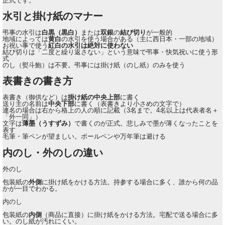
正式です。
水引と掛け紙のマナー
弔事の水引は
白黒（黒白）
または
双銀
の
結び切り
が一般的
地域によっては
黄白
の水引を使う場合がある（主に西日本・一部の地域）
お祝い事で使う
紅白の水引は絶対に使わない
結び切りは「二度と繰り返さない」という意味で弔事・快気祝いに使う形
式
のし（熨斗鮑）は不要。弔事には掛け紙（のし紙）のみを使う
表書きの書き方
表書き（御供など）は
掛け紙の中央上部
に書く
送り主の名前は
中央下部
に書く（表書きより小さめの文字で）
連名の場合は右から格上の人の順に記載（3名まで。4名以上は代表者名＋
「外一同」）
文字は
薄墨（うすずみ）
で書くのが正式。悲しみで墨が薄くなったことを
表す
毛筆・筆ペンが望ましい。ボールペンや万年筆は避ける
内のし・外のしの違い
外のし
包装紙の
外側
に掛け紙をかける方法。持参する場合に多く、誰から何の品
かが一目でわかる。
内のし
包装紙の
内側
（商品に直接）に掛け紙をかける方法。宅配で送る場合に多
い。のし紙が汚れにくい。