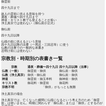
御霊前
四十九日まで
故人の霊前に供える意味を持つ
通夜・葬儀〜四十九日まで
神道・キリスト教でも使えることが多い
浄土真宗では使わない（御仏前が正式）
御仏前
四十九日以降
仏様の前に供えるという意味
四十九日以降の法要（一周忌・三回忌等）に使う
仏教の法事での一般的な表書き
忌明け前には使わない
宗教別・時期別の表書き一覧
宗教
通夜・葬儀〜四十九日
四十九日以降（法事）
仏教（一般）
御霊前・御供
御仏前・御供
仏教（浄土真宗）
御供・御仏前
御仏前・御供
神道
御霊前・御玉串料
御神前・御供
キリスト教
御花料・御霊前
御花料
宗教不明
「御供」がもっとも無難
浄土真宗の場合
浄土真宗では、亡くなった瞬間に仏様になるという考え方のため「御霊
前」は使いません。時期に関わらず「御仏前」または「御供」とするのが