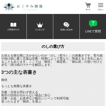
のしの選び方
お供えを贈る際に欠かせないのが「のし（熨斗）」の表書きです。熨斗紙
や掛け紙に書く言葉は宗教・時期によって異なり、間違えると失礼にあた
ることもあります。ここでは「御供」「御霊前」「御仏前」の使い分けと
水引・掛け紙のマナーを解説します。
3つの主な表書き
御供
もっとも無難な表書き
宗教・宗派を問わず使える
相手の信仰が分からない場合に安心
法要・お盆・お彼岸など幅広いシーンで利用可能
迷ったらまず「御供」を選ぶ