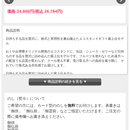
価格:
24,800円
(税込 26,784円)
商品説明
日持ちする品を贅沢に。格式と実用性を兼ね備えたエコスタンドギフト最上位モデ
ル
おくやみ撰雅オリジナル開発のエコスタンドに、缶詰・ジュース・ゼリーなど日持
ちのする品を贅沢に詰め込んだ最上位モデルです。フルーツを使わないため遠方へ
の配送でも品質が変わらず、クール便も不要。受け取る方への負担を最小限に、そ
れでいて格式ある存在感でお届けします。
日持ちする品を贅沢に詰め込んだ最上位モデル
▼ 商品説明の続きを見る ▼
缶詰・ジュース・ゼリーなど日持ちのする品を厳選し、エコスタンド（小）より豊
富な内容量でお届けします。法要後にご家族や参列者でお下がりとして分けやすい
実用的なギフトです。
のし（熨斗）について
遠方への配送も安心・クール便不要
ご希望の方には、カード型ののしを
無料
でお付けします。表書きは
生鮮食品ではないため、北海道・沖縄など遠方へのお届けでも品質が変わりませ
「御供」「御仏前」「御霊前」などご指定いただけます。ご注文の
ん。6〜9月のクール便加算も不要なため、フルーツのエコスタンドと比べてコスト
際に備考欄へお書き添えください。
を抑えられます。
御供
届いたそのまま祭壇に飾れるエコスタンド
御仏前