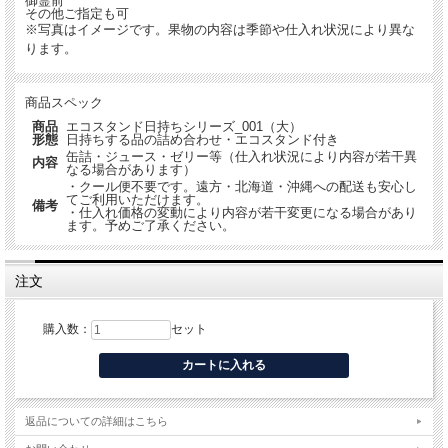
御霊前
すべてリサイクル可能なオリジナルダンボール製のエコスタンドを採用。高さと存
その他ご指定も可
在感が生まれ、法要の祭壇・会場に飾った際の見栄えが際立ちます。法要後の廃棄
※写真はイメージです。果物の内容は季節や仕入れ状況により異な
も安心です。
ります。
四十九日・お盆・法事・命日など、様々な法要の場でご利用いただいています。２
対でのお供えや、ご予算・ご要望に合わせたアレンジも承ります。お気軽にご相談
ください。
商品スペック
商品
エコスタンド日持ちシリーズ_001（大）
２対でのお供えも承ります
形態
日持ちする品の詰め合わせ・エコスタンド付き
缶詰・ジュース・ゼリー等（仕入れ状況により内容が若干異
祭壇への２対置きや、ご予算・ご要望に合わせたアレンジも対応いたします。お気
内容
なる場合があります）
軽にご相談ください。
・クール便不要です。遠方・北海道・沖縄への配送も安心し
てご利用いただけます。
電話：
093-382-3003
メール：
info@ikado.co.jp
備考
・仕入れ価格の変動により内容が若干変更になる場合があり
ます。予めご了承ください。
格式ある存在感と、受け取る方への実用的な想いやりを一箱に──。
注文
購入数：
セット
返品についての詳細はこちら